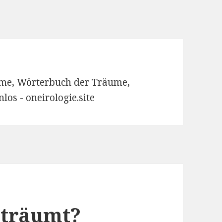
me, Wörterbuch der Träume,
os - oneirologie.site
eträumt?