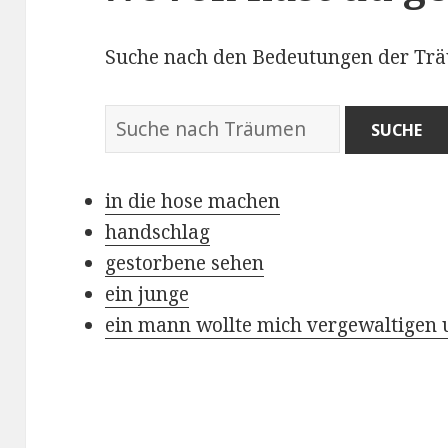
Suche nach den Bedeutungen der Tr
W
ö
r
in die hose machen
t
handschlag
e
gestorbene sehen
r
ein junge
b
ein mann wollte mich vergewaltigen 
u
c
h
d