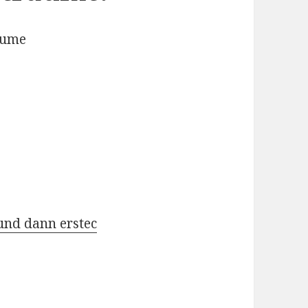
äume
und dann erstec